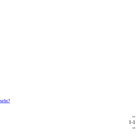
seln?
‹‹
1-1
››