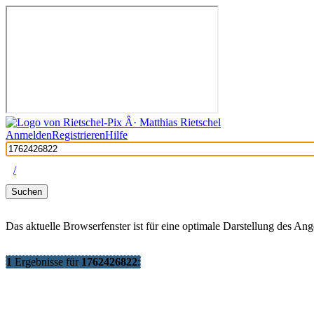
Anmelden
Registrieren
Hilfe
/
Suchen
Das aktuelle Browserfenster ist für eine optimale Darstellung des An
1
Ergebnisse
für
1762426822
: