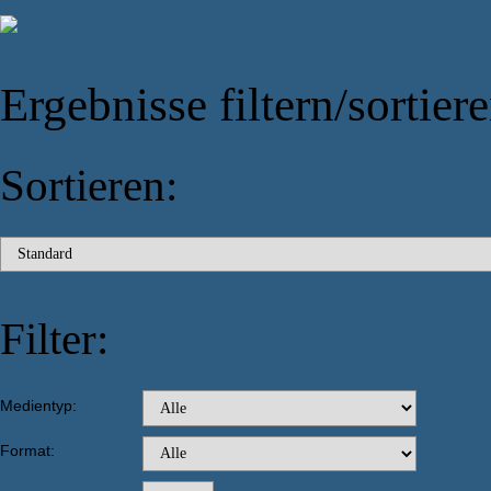
Ergebnisse filtern/sortier
Sortieren:
Filter:
Medientyp:
Format: