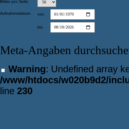
Bilder pro Seite:
Aufnahmedatum:
von
bis
Meta-Angaben durchsuche
Warning
: Undefined array key
/www/htdocs/w020b9d2/inclu
line
230
id="check_filename"> Dateina
array key "fields" in
/www/htdocs/w020b9d2/inclu